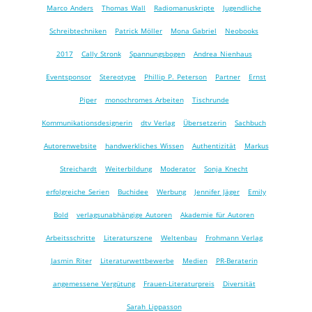
Marco Anders
Thomas Wall
Radiomanuskripte
Jugendliche
Schreibtechniken
Patrick Möller
Mona Gabriel
Neobooks
2017
Cally Stronk
Spannungsbogen
Andrea Nienhaus
Eventsponsor
Stereotype
Phillip P. Peterson
Partner
Ernst
Piper
monochromes Arbeiten
Tischrunde
Kommunikationsdesignerin
dtv Verlag
Übersetzerin
Sachbuch
Autorenwebsite
handwerkliches Wissen
Authentizität
Markus
Streichardt
Weiterbildung
Moderator
Sonja Knecht
erfolgreiche Serien
Buchidee
Werbung
Jennifer Jäger
Emily
Bold
verlagsunabhängige Autoren
Akademie für Autoren
Arbeitsschritte
Literaturszene
Weltenbau
Frohmann Verlag
Jasmin Riter
Literaturwettbewerbe
Medien
PR-Beraterin
angemessene Vergütung
Frauen-Literaturpreis
Diversität
Sarah Lippasson