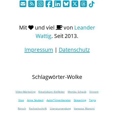
Mit
und viel
von
Leander
Wattig
. Seit 2013.
Impressum
|
Datenschutz
Schlagwörter-Wolke
Video-Marketing
Kreativbüro Kielfeder
Monika Schaub
Vincent
Voss
Anne Seubert
Autor*innenberater
Streaming
Tanja
Rörsch
Fachzeitschrift
Literatursendung
Vanessa Mansini