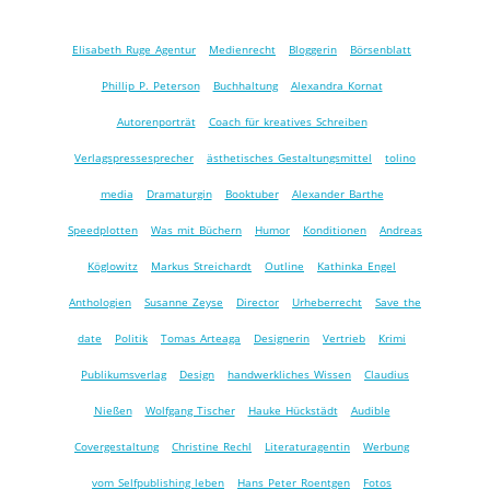
Elisabeth Ruge Agentur
Medienrecht
Bloggerin
Börsenblatt
Phillip P. Peterson
Buchhaltung
Alexandra Kornat
Autorenporträt
Coach für kreatives Schreiben
Verlagspressesprecher
ästhetisches Gestaltungsmittel
tolino
media
Dramaturgin
Booktuber
Alexander Barthe
Speedplotten
Was mit Büchern
Humor
Konditionen
Andreas
Köglowitz
Markus Streichardt
Outline
Kathinka Engel
Anthologien
Susanne Zeyse
Director
Urheberrecht
Save the
date
Politik
Tomas Arteaga
Designerin
Vertrieb
Krimi
Publikumsverlag
Design
handwerkliches Wissen
Claudius
Nießen
Wolfgang Tischer
Hauke Hückstädt
Audible
Covergestaltung
Christine Rechl
Literaturagentin
Werbung
vom Selfpublishing leben
Hans Peter Roentgen
Fotos