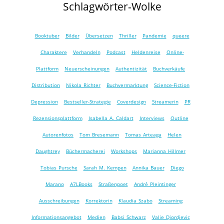
Schlagwörter-Wolke
Booktuber
Bilder
Übersetzen
Thriller
Pandemie
queere
Charaktere
Verhandeln
Podcast
Heldenreise
Online-
Plattform
Neuerscheinungen
Authentizität
Buchverkäufe
Distribution
Nikola Richter
Buchvermarktung
Science-Fiction
Depression
Bestseller-Strategie
Coverdesign
Streamerin
PR
Rezensionsplattform
Isabella A. Caldart
Interviews
Outline
Autorenfotos
Tom Bresemann
Tomas Arteaga
Helen
Daughtrey
Büchermacherei
Workshops
Marianna Hillmer
Tobias Pursche
Sarah M. Kempen
Annika Bauer
Diego
Marano
A7LBooks
Straßenpoet
André Pleintinger
Ausschreibungen
Korrektorin
Klaudia Szabo
Streaming
Informationsangebot
Medien
Babsi Schwarz
Valie Djordjevic