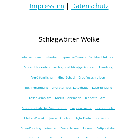
Impressum
|
Datenschutz
Schlagwörter-Wolke
Inhaberinnen
mikrotext
Sprecher*innen
Sachbuchlektorat
Schreibblockaden
verlagsunabhängige Autoren
Hamburg
Veröffentlichen
Gina Schad
Drauflosschreiben
Buchherstellung
Literaturhaus Lettrétage
Leserbindung
Leseexemplare
Katrin Hönemann
Jeanette Lagall
Autorenschule by Martin Krist
Empowerment
Buchbranche
Ulrike Wronski
Jördis B. Schulz
Ayla Dade
Buchautorin
Crowdfunding
Künstler
Dienstleister
Humor
Selfpublisher