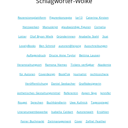
Schlagwörter-Wolke
Rezensionsplattform
Figurenkonzepte
lar13
Caterina Kirsten
Netzwerken
Manuskript
glaubwürdige Figuren
Cornelia
Lotter
Olaf Bryan Wielk
Gründerinnen
Anabelle Stehl
3sat
LovelyBooks
Ben Schmid
autoren@leipzig
Ausschreibungen
Auflagendruck
Drucie Anne Taylor
Bettina Lausen
Veranstaltungsort
Ramona Nemec
Tickets verfügbar
Akademie
für Autoren
Coverdesign
BookTok
Journalist
rechtssichere
Veröffentlichung
Daniel Seebacher
Grafikdesignerin
ästhetisches Gestaltungsmittel
Referentin
Aspen Skye
Jennifer
Rouget
Sprechen
Buchhändlerin
Uwe Kullnick
Tagesspiegel
Literaturwettbewerbe
Isabella Caldart
Autorenwelt
Erzählen
Fairer Buchmarkt
Zeitmanagement
Cover
Zefiiel Feather