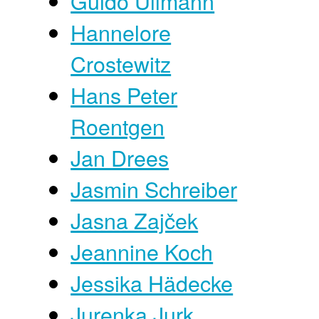
Guido Ullmann
Hannelore
Crostewitz
Hans Peter
Roentgen
Jan Drees
Jasmin Schreiber
Jasna Zajček
Jeannine Koch
Jessika Hädecke
Jurenka Jurk