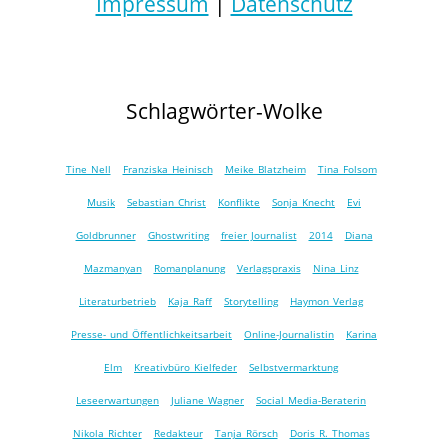
Impressum
|
Datenschutz
Schlagwörter-Wolke
Tine Nell
Franziska Heinisch
Meike Blatzheim
Tina Folsom
Musik
Sebastian Christ
Konflikte
Sonja Knecht
Evi
Goldbrunner
Ghostwriting
freier Journalist
2014
Diana
Mazmanyan
Romanplanung
Verlagspraxis
Nina Linz
Literaturbetrieb
Kaja Raff
Storytelling
Haymon Verlag
Presse- und Öffentlichkeitsarbeit
Online-Journalistin
Karina
Elm
Kreativbüro Kielfeder
Selbstvermarktung
Leseerwartungen
Juliane Wagner
Social Media-Beraterin
Nikola Richter
Redakteur
Tanja Rörsch
Doris R. Thomas