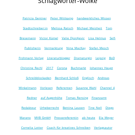
Schlagwörter-Wolke
Patricia Gentner
Peter Wittkamp
handwerkliches Wissen
Stadtschreiber:in
Melissa Ratsch
Michael Meisheit
Tom
Bresemann
Victor Kümel
Valie Djordjevic
Lisa Helmus
Self-
Publisherin
Vermarktung
Nina MacKay
Stefan Mesch
Frohmann Verlag
Literaturblogger
Dramaturgin
Leipzig
BoD
Christine Rechl
2017
Corona
Buchmarkt
Johannes Haupt
Schreibblockaden
Bernhard Schloß
Englisch
Andreas
Winkelmann
Vorlesen
Referenten
Susanne Wahl
Channel 4
Redner
auf Augenhöhe
Tomas Rensing
Finanzamt
Redakteur
Urheberrecht
Bettina Lausen
Tine Nell
Diego
Marano
MVB GmbH
Pressereferentin
ab heute
Ela Meyer
Cornelia Lotter
Coach für kreatives Schreiben
Verlagsautor