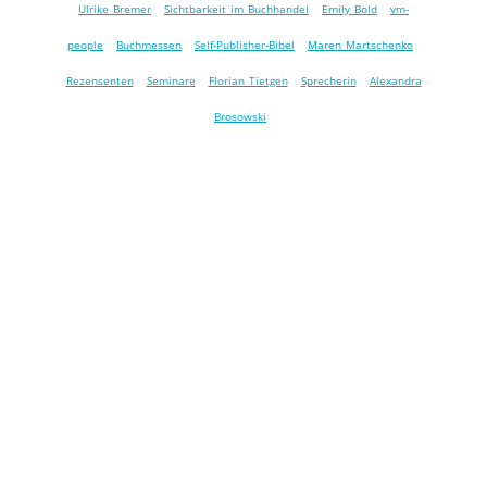
Ulrike Bremer
Sichtbarkeit im Buchhandel
Emily Bold
vm-
people
Buchmessen
Self-Publisher-Bibel
Maren Martschenko
Rezensenten
Seminare
Florian Tietgen
Sprecherin
Alexandra
Brosowski