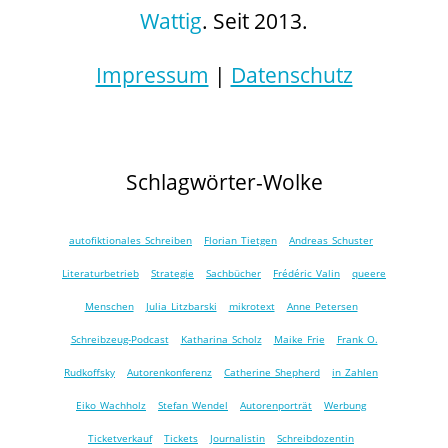
Wattig
. Seit 2013.
Impressum
|
Datenschutz
Schlagwörter-Wolke
autofiktionales Schreiben
Florian Tietgen
Andreas Schuster
Literaturbetrieb
Strategie
Sachbücher
Frédéric Valin
queere
Menschen
Julia Litzbarski
mikrotext
Anne Petersen
Schreibzeug-Podcast
Katharina Scholz
Maike Frie
Frank O.
Rudkoffsky
Autorenkonferenz
Catherine Shepherd
in Zahlen
Eiko Wachholz
Stefan Wendel
Autorenporträt
Werbung
Ticketverkauf
Tickets
Journalistin
Schreibdozentin