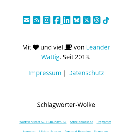
Mit
und viel
von
Leander
Wattig
. Seit 2013.
Impressum
|
Datenschutz
Schlagwörter-Wolke
WortWerkstatt SCHREIBundWEISE
Schreibblockade
Programm
komplett
Miriam Semrau
Personal Branding
Spannung