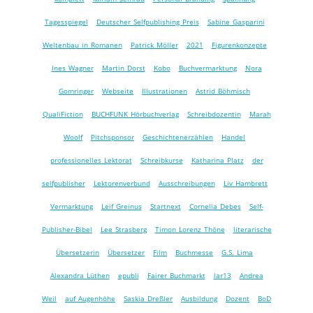
Tagesspiegel
Deutscher Selfpublishing Preis
Sabine Gasparini
Weltenbau in Romanen
Patrick Möller
2021
Figurenkonzepte
Ines Wagner
Martin Dorst
Kobo
Buchvermarktung
Nora
Gomringer
Webseite
Illustrationen
Astrid Böhmisch
QualiFiction
BUCHFUNK Hörbuchverlag
Schreibdozentin
Marah
Woolf
Pitchsponsor
Geschichtenerzählen
Handel
professionelles Lektorat
Schreibkurse
Katharina Platz
der
selfpublisher
Lektorenverbund
Ausschreibungen
Liv Hambrett
Vermarktung
Leif Greinus
Startnext
Cornelia Debes
Self-
Publisher-Bibel
Lee Strasberg
Timon Lorenz Thöne
literarische
Übersetzerin
Übersetzer
Film
Buchmesse
G.S. Lima
Alexandra Lüthen
epubli
Fairer Buchmarkt
lar13
Andrea
Weil
auf Augenhöhe
Saskia Dreßler
Ausbildung
Dozent
BoD