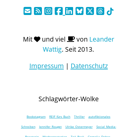
Mit
und viel
von
Leander
Wattig
. Seit 2013.
Impressum
|
Datenschutz
Schlagwörter-Wolke
Bookstagram
REIF fürs Buch
Thriller
autofiktionales
Schreiben
Jennifer Rouget
Ulrike Ostermeyer
Social Media-
Beraterin
Werbestrategien
Zoë Beck
Cornelia Debes