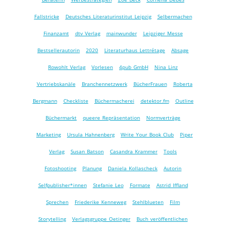
Fallstricke
Deutsches Literaturinstitut Leipzig
Selbermachen
Finanzamt
dtv Verlag
mainwunder
Leipziger Messe
Bestsellerautorin
2020
Literaturhaus Lettrétage
Absage
Rowohlt Verlag
Vorlesen
4pub GmbH
Nina Linz
Vertriebskanäle
Branchennetzwerk
BücherFrauen
Roberta
Bergmann
Checkliste
Büchermacherei
detektor.fm
Outline
Büchermarkt
queere Repräsentation
Normverträge
Marketing
Ursula Hahnenberg
Write Your Book Club
Piper
Verlag
Susan Batson
Casandra Krammer
Tools
Fotoshooting
Planung
Daniela Kollascheck
Autorin
Selfpublisher*innen
Stefanie Leo
Formate
Astrid Iffland
Sprechen
Friederike Kenneweg
Stehlblueten
Film
Storytelling
Verlagsgruppe Oetinger
Buch veröffentlichen