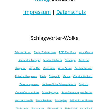
Impressum
|
Datenschutz
Schlagwörter-Wolke
Sabrina Schuh
Tanja Steinlechner
REIF fürs Buch
Vera Gercke
Alexandra Lethgau
Jessika Hädecke
Strategie
Publikum
Ratgeber
Katja Piel
Vorurteile
Karin Seven
Bettina Lausen
Roberta Bergmann
Pitch
Fotografin
Genre
Claudia Kociucki
Zeitmanagement
freiberufliche Schauspielerin
Englisch
Online-Communities
Schreibgruppe
Autor*innen gegen Rechts
Vertriebskanäle
Nora Bechler
Strategien
Selfpublisher*innen
Tischrunde
Buchmesse
Ghostwriting
Berufsbild
Karla Paul