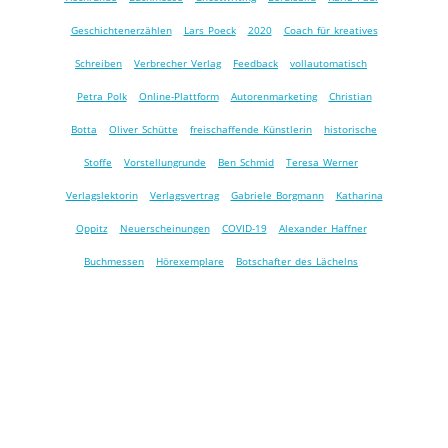
Geschichtenerzählen
Lars Poeck
2020
Coach für kreatives
Schreiben
Verbrecher Verlag
Feedback
vollautomatisch
Petra Polk
Online-Plattform
Autorenmarketing
Christian
Botta
Oliver Schütte
freischaffende Künstlerin
historische
Stoffe
Vorstellungrunde
Ben Schmid
Teresa Werner
Verlagslektorin
Verlagsvertrag
Gabriele Borgmann
Katharina
Oppitz
Neuerscheinungen
COVID-19
Alexander Haffner
Buchmessen
Hörexemplare
Botschafter des Lächelns