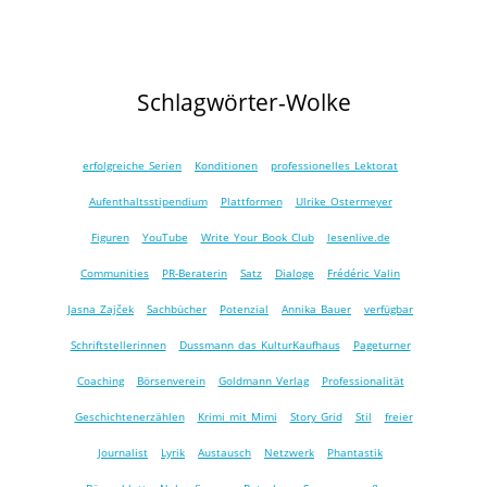
Schlagwörter-Wolke
erfolgreiche Serien
Konditionen
professionelles Lektorat
Aufenthaltsstipendium
Plattformen
Ulrike Ostermeyer
Figuren
YouTube
Write Your Book Club
lesenlive.de
Communities
PR-Beraterin
Satz
Dialoge
Frédéric Valin
Jasna Zajček
Sachbücher
Potenzial
Annika Bauer
verfügbar
Schriftstellerinnen
Dussmann das KulturKaufhaus
Pageturner
Coaching
Börsenverein
Goldmann Verlag
Professionalität
Geschichtenerzählen
Krimi mit Mimi
Story Grid
Stil
freier
Journalist
Lyrik
Austausch
Netzwerk
Phantastik