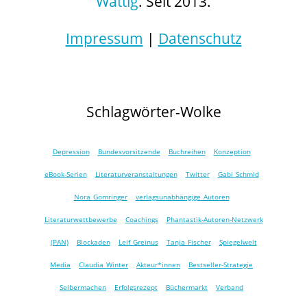
Wattig
. Seit 2013.
Impressum
|
Datenschutz
Schlagwörter-Wolke
Depression
Bundesvorsitzende
Buchreihen
Konzeption
eBook-Serien
Literaturveranstaltungen
Twitter
Gabi Schmid
Nora Gomringer
verlagsunabhängige Autoren
Literaturwettbewerbe
Coachings
Phantastik-Autoren-Netzwerk
(PAN)
Blockaden
Leif Greinus
Tanja Fischer
Spiegelwelt
Media
Claudia Winter
Akteur*innen
Bestseller-Strategie
Selbermachen
Erfolgsrezept
Büchermarkt
Verband