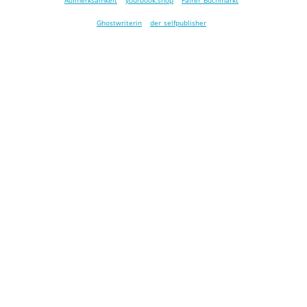
Ghostwriterin
der selfpublisher