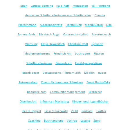
Eden
Larissa Böhning
Kaja Raff
Metadaten
VS – Verband
deutscher Schriftstellerinnen und Schriftsteller
Claudia
Pietschmann
Autorenporträts
Herstellung
Stehlblueten
Lisa
Sommerfeldt
Elisabeth Ruge
Vorstandsmitglied
Autorencoach
Werbung
Katja Keweritsch
Christine Rödl
Lyrikerin
Medienkonkurrenz
Friedrich Ani
buchreport
Figuren
Schriftstellerinnen
Börsenblatt
Erzählperspektiven
Buchblogger
Verlagssuche
Miriam Zeh
Medien
queer
Autorenleben
Coach für kreatives Schreiben
Frank Rudkoffsky
Beemgee.com
Community Management
Brotberuf
Distribution
Influencer Marketing
Kinder- und Jugendbücher
Beate Rygiert
Sissi Steuerwald
2018
Podcast
Twitter
Coaching
Buchhandlung
Vortrag
Lesung
Story
Aufmerksamkeit
yourbook.shop
Fairer Buchmarkt