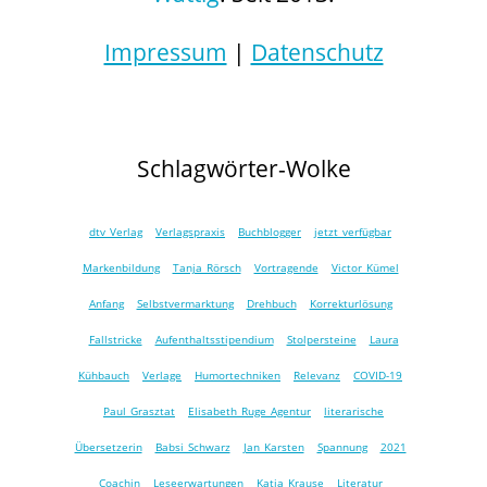
Impressum
|
Datenschutz
Schlagwörter-Wolke
dtv Verlag
Verlagspraxis
Buchblogger
jetzt verfügbar
Markenbildung
Tanja Rörsch
Vortragende
Victor Kümel
Anfang
Selbstvermarktung
Drehbuch
Korrekturlösung
Fallstricke
Aufenthaltsstipendium
Stolpersteine
Laura
Kühbauch
Verlage
Humortechniken
Relevanz
COVID-19
Paul Grasztat
Elisabeth Ruge Agentur
literarische
Übersetzerin
Babsi Schwarz
Jan Karsten
Spannung
2021
Coachin
Leseerwartungen
Katja Krause
Literatur