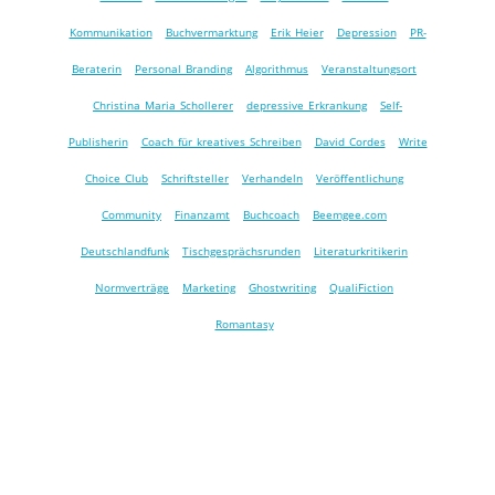
Kommunikation
Buchvermarktung
Erik Heier
Depression
PR-
Beraterin
Personal Branding
Algorithmus
Veranstaltungsort
Christina Maria Schollerer
depressive Erkrankung
Self-
Publisherin
Coach für kreatives Schreiben
David Cordes
Write
Choice Club
Schriftsteller
Verhandeln
Veröffentlichung
Community
Finanzamt
Buchcoach
Beemgee.com
Deutschlandfunk
Tischgesprächsrunden
Literaturkritikerin
Normverträge
Marketing
Ghostwriting
QualiFiction
Romantasy