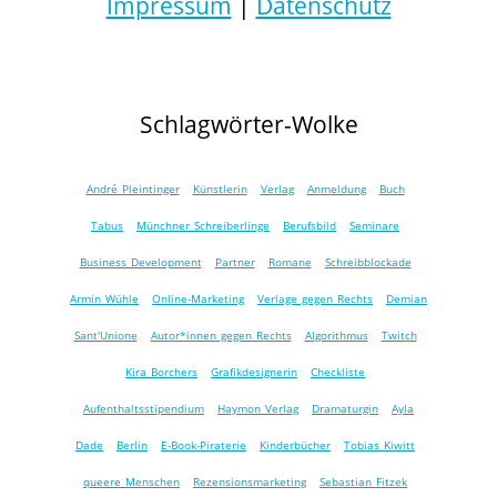
Impressum
|
Datenschutz
Schlagwörter-Wolke
André Pleintinger
Künstlerin
Verlag
Anmeldung
Buch
Tabus
Münchner Schreiberlinge
Berufsbild
Seminare
Business Development
Partner
Romane
Schreibblockade
Armin Wühle
Online-Marketing
Verlage gegen Rechts
Demian
Sant'Unione
Autor*innen gegen Rechts
Algorithmus
Twitch
Kira Borchers
Grafikdesignerin
Checkliste
Aufenthaltsstipendium
Haymon Verlag
Dramaturgin
Ayla
Dade
Berlin
E-Book-Piraterie
Kinderbücher
Tobias Kiwitt
queere Menschen
Rezensionsmarketing
Sebastian Fitzek