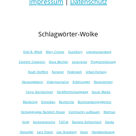
Impressum
|
Datenschutz
Schlagwörter-Wolke
Olaf B. Wielk
Mary Cronos
OutaStory
Literatursendung
Content Creatorin
Nora Bechler
Leserreise
Programmleitung
Noah Stoffers
Konzept
Federwelt
Urban-Fantasy
Herausgeberin
Videojournalist
Erfahrungen
Rezensenten
Tanja Steinlechner
Veröffentlichungsweg
Social Media
Marketing
Schreiben
Recherche
Buchmarketing-Agentur
Verlagsgruppe Random House
Community aufbauen
Mathias
Voigt
kontextsensitiv
TikTok
Daniela Kollascheck
Hanka
Holzapfel
Lars Poeck
Lee Strasberg
Autor
Handwerkszeug