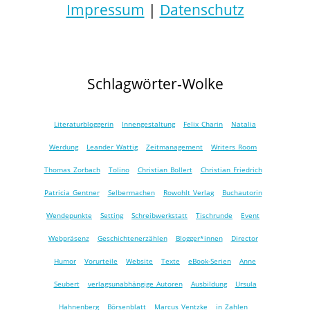
Impressum
|
Datenschutz
Schlagwörter-Wolke
Literaturbloggerin
Innengestaltung
Felix Charin
Natalia
Werdung
Leander Wattig
Zeitmanagement
Writers Room
Thomas Zorbach
Tolino
Christian Bollert
Christian Friedrich
Patricia Gentner
Selbermachen
Rowohlt Verlag
Buchautorin
Wendepunkte
Setting
Schreibwerkstatt
Tischrunde
Event
Webpräsenz
Geschichtenerzählen
Blogger*innen
Director
Humor
Vorurteile
Website
Texte
eBook-Serien
Anne
Seubert
verlagsunabhängige Autoren
Ausbildung
Ursula
Hahnenberg
Börsenblatt
Marcus Ventzke
in Zahlen