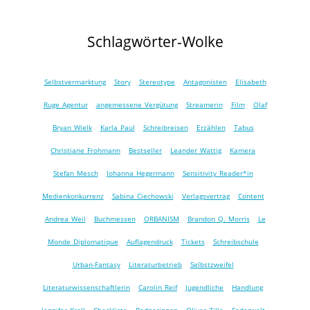
Schlagwörter-Wolke
Selbstvermarktung
Story
Stereotype
Antagonisten
Elisabeth
Ruge Agentur
angemessene Vergütung
Streamerin
Film
Olaf
Bryan Wielk
Karla Paul
Schreibreisen
Erzählen
Tabus
Christiane Frohmann
Bestseller
Leander Wattig
Kamera
Stefan Mesch
Johanna Hegermann
Sensitivity Reader*in
Medienkonkurrenz
Sabina Ciechowski
Verlagsvertrag
Content
Andrea Weil
Buchmessen
ORBANISM
Brandon Q. Morris
Le
Monde Diplomatique
Auflagendruck
Tickets
Schreibschule
Urban-Fantasy
Literaturbetrieb
Selbstzweifel
Literaturwissenschaftlerin
Carolin Reif
Jugendliche
Handlung