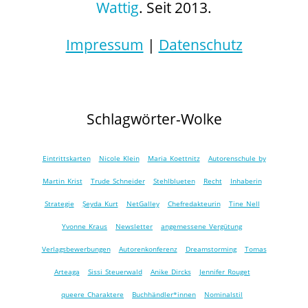
Wattig
. Seit 2013.
Impressum
|
Datenschutz
Schlagwörter-Wolke
Eintrittskarten
Nicole Klein
Maria Koettnitz
Autorenschule by
Martin Krist
Trude Schneider
Stehlblueten
Recht
Inhaberin
Strategie
Şeyda Kurt
NetGalley
Chefredakteurin
Tine Nell
Yvonne Kraus
Newsletter
angemessene Vergütung
Verlagsbewerbungen
Autorenkonferenz
Dreamstorming
Tomas
Arteaga
Sissi Steuerwald
Anike Dircks
Jennifer Rouget
queere Charaktere
Buchhändler*innen
Nominalstil