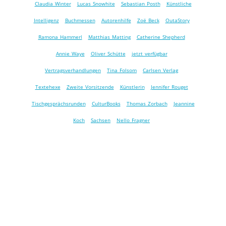
Claudia Winter
Lucas Snowhite
Sebastian Posth
Künstliche
Intelligenz
Buchmessen
Autorenhilfe
Zoë Beck
OutaStory
Ramona Hammerl
Matthias Matting
Catherine Shepherd
Annie Waye
Oliver Schütte
jetzt verfügbar
Vertragsverhandlungen
Tina Folsom
Carlsen Verlag
Textehexe
Zweite Vorsitzende
Künstlerin
Jennifer Rouget
Tischgesprächsrunden
CulturBooks
Thomas Zorbach
Jeannine
Koch
Sachsen
Nello Fragner