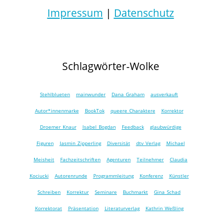
Impressum
|
Datenschutz
Schlagwörter-Wolke
Stehlblueten
mainwunder
Dana Graham
ausverkauft
Autor*innenmarke
BookTok
queere Charaktere
Korrektor
Droemer Knaur
Isabel Bogdan
Feedback
glaubwürdige
Figuren
Jasmin Zipperling
Diversität
dtv Verlag
Michael
Meisheit
Fachzeitschriften
Agenturen
Teilnehmer
Claudia
Kociucki
Autorenrunde
Programmleitung
Konferenz
Künstler
Schreiben
Korrektur
Seminare
Buchmarkt
Gina Schad
Korrektorat
Präsentation
Literaturverlag
Kathrin Weßling