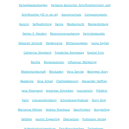
Verlagsbewerbungen
Verband deutscher Schriftstellerinnen und
Schriftsteller (VS in ver.di)
Autorenschule
Computerspiele-
Autorin
Selfpublishing
Genre
Medienrecht
Markenbildung
Detlev F. Neufert
Rezensionsmarketing
Vertriebskanäle
Deborah Schmidt
Heldenreise
Mitherausgeber
Jasna Zajček
Catherine Shepherd
Friederike Kenneweg
Kapitel Eins
Rechte
Romanautoren
Influencer Marketing
Medienlandschaft
Blockaden
Vera Gercke
Beemgee Story
Akademie
Gina Schad
Chefredakteurin
Alexander Haffner
Jana Kleemann
kreatives Schreiben
Journalistin
Frédéric
Valin
Literaturkritikerin
Schreibzeug-Podcast
Story Grid
Marianna Hillmer
Andrea Nienhaus
Geschichten
Storytelling
Gefühle
Jasmin Zipperling
Übersetzen
Frohmann Verlag
Aufenthaltsstipendium
Drauflosschreiben
Teilnehmer