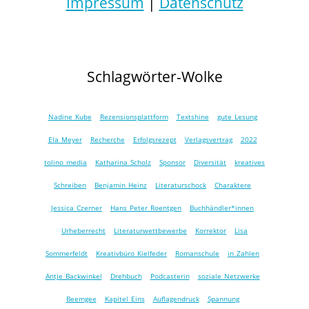
Impressum
|
Datenschutz
Schlagwörter-Wolke
Nadine Kube
Rezensionsplattform
Textshine
gute Lesung
Ela Meyer
Recherche
Erfolgsrezept
Verlagsvertrag
2022
tolino media
Katharina Scholz
Sponsor
Diversität
kreatives
Schreiben
Benjamin Heinz
Literaturschock
Charaktere
Jessica Czerner
Hans Peter Roentgen
Buchhändler*innen
Urheberrecht
Literaturwettbewerbe
Korrektor
Lisa
Sommerfeldt
Kreativbüro Kielfeder
Romanschule
in Zahlen
Antje Backwinkel
Drehbuch
Podcasterin
soziale Netzwerke
Beemgee
Kapitel Eins
Auflagendruck
Spannung