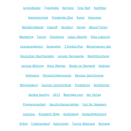
Leyendecker
Typografie
Keynote
Tine Nell
Konflikte
Autorenschule
Friederike Diaz
Kunst
Interview
Marketingkanal
Zukunft
Gendern
Verlag
Akteur*innen
Marketing
Twitch
Checkliste
Lukas Adolphi
Nika Lubitsch
Literaturagentin
Strategien
7-Punkte-Plot
Börsenverein des
Deutschen Buchhandels
soziale Netzwerke
Marktforschung
Larissa Böhning
Anna Wagner
Books on Demand
Andreas
Köglowitz
Persönlichkeitsrecht
Demian Sant'Unione
Mitgründerin
Carsten Sommerfeldt
Produktion
Sachbücher
Sandra Kachlyr
2013
Beemgee.com
dtv Verlag
Programmarbeit
Geschichtenerzählen
Call for Speakers
Literatur
Elisabeth Ruge
Ausbildung
Verkaufsgespräch
Erfolg
Ticketverkauf
Autorinnen
Torine Mattutat
Romane