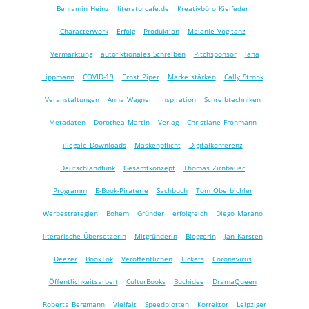
Benjamin Heinz
literaturcafe.de
Kreativbüro Kielfeder
Characterwork
Erfolg
Produktion
Melanie Vogltanz
Vermarktung
autofiktionales Schreiben
Pitchsponsor
Jana
Lippmann
COVID-19
Ernst Piper
Marke stärken
Cally Stronk
Veranstaltungen
Anna Wagner
Inspiration
Schreibtechniken
Metadaten
Dorothea Martin
Verlag
Christiane Frohmann
illegale Downloads
Maskenpflicht
Digitalkonferenz
Deutschlandfunk
Gesamtkonzept
Thomas Zirnbauer
Programm
E-Book-Piraterie
Sachbuch
Tom Oberbichler
Werbestrategien
Bohem
Gründer
erfolgreich
Diego Marano
literarische Übersetzerin
Mitgründerin
Bloggerin
Jan Karsten
Deezer
BookTok
Veröffentlichen
Tickets
Coronavirus
Öffentlichkeitsarbeit
CulturBooks
Buchidee
DramaQueen
Roberta Bergmann
Vielfalt
Speedplotten
Korrektor
Leipziger