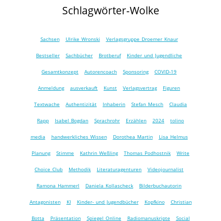
Schlagwörter-Wolke
Sachsen
Ulrike Wronski
Verlagsgruppe Droemer Knaur
Bestseller
Sachbücher
Brotberuf
Kinder und Jugendliche
Gesamtkonzept
Autorencoach
Sponsoring
COVID-19
Anmeldung
ausverkauft
Kunst
Verlagsvertrag
Figuren
Textwache
Authentizität
Inhaberin
Stefan Mesch
Claudia
Rapp
Isabel Bogdan
Sprachrohr
Erzählen
2024
tolino
media
handwerkliches Wissen
Dorothea Martin
Lisa Helmus
Planung
Stimme
Kathrin Weßling
Thomas Podhostnik
Write
Choice Club
Methodik
Literaturagenturen
Videojournalist
Ramona Hammerl
Daniela Kollascheck
Bilderbuchautorin
Antagonisten
KI
Kinder- und Jugendbücher
Kopfkino
Christian
Botta
Präsentation
Spiegel Online
Radiomanuskripte
Social