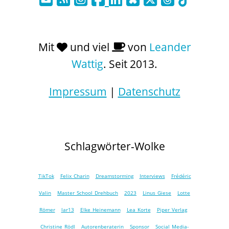
Mit
und viel
von
Leander
Wattig
. Seit 2013.
Impressum
|
Datenschutz
Schlagwörter-Wolke
TikTok
Felix Charin
Dreamstorming
Interviews
Frédéric
Valin
Master School Drehbuch
2023
Linus Giese
Lotte
Römer
lar13
Elke Heinemann
Lea Korte
Piper Verlag
Christine Rödl
Autorenberaterin
Sponsor
Social Media-