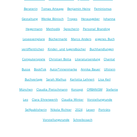
Beraterin
Tomas Arteaga
Benjamin Heinz
Feminismus
Gestaltung
Wenke Bönisch
Tropes
Herausgeber
Johanna
Hegermann
Methodik
Sprecherin
Personal Branding
Leseexemplare
Büchermarkt
Marco Anders
eigenes Buch
veröffentlichen
Kinder- und Jugendbücher
Buchhandlungen
Computerspiele
Christian Botta
Literatursendung
Chantal
Busse
BookTok
Autor*innenmarke
Annika Bauer
Ullstein
Buchverlage
Sarah Malhus
Karlotta Lehnert
Lisa Keil
München
Claudia Pietschmann
Konzept
ORBANISM
Stefanie
Leo
Clara Ehrenwerth
Claudia Winter
Vorstellungrunde
Selfpublisherin
Nikola Richter
2024
Lesen
Porträts
Vorstellungsrunde
Schreibcoach