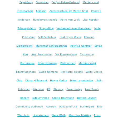
Begrüßung
Booktuber
Selfpublisher-Verband
Medien- und
Pressearbeit
Lektorin
Autorenschule by Martin Krist
Poppy J.
Anderson
Bundesvorsitzende
Petra van Laak
Lisa Kuppler
Schauspielerin
Storytelling
Verhandeln von Honoraren
Indie
Publishing
Self-Publishing
Olaf Bryan Wielk
Romane
Medienrecht
Münchner Schreiberlinge
Patricia Gentner
Şeyda
Kurt
Axel Petermann
Die Romanschule
Textwache
Buchmesse
Dreamstorming
Plattformen
Mathias Voigt
Literaturschock
Guido Ullmann
limitierte Tickets
Write Choice
Club
Diana Hillebrand
Heyne Verlag
Marc Leyendecker
Self-
Publisher
Literatur
PR
Planung
Coverdesign
Lars Poeck
Bohem
Akteur*innen
Sontje Beermann
Bettina Lausen
Community aufbauen
Autoren
Auflagendruck
buchreport
Eiko
Wachholz
Literaturtest
Gesa Weiß
Matthias Matting
Ernst