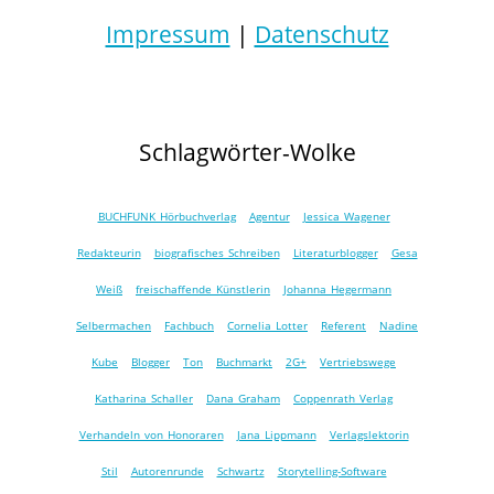
Impressum
|
Datenschutz
Schlagwörter-Wolke
BUCHFUNK Hörbuchverlag
Agentur
Jessica Wagener
Redakteurin
biografisches Schreiben
Literaturblogger
Gesa
Weiß
freischaffende Künstlerin
Johanna Hegermann
Selbermachen
Fachbuch
Cornelia Lotter
Referent
Nadine
Kube
Blogger
Ton
Buchmarkt
2G+
Vertriebswege
Katharina Schaller
Dana Graham
Coppenrath Verlag
Verhandeln von Honoraren
Jana Lippmann
Verlagslektorin
Stil
Autorenrunde
Schwartz
Storytelling-Software