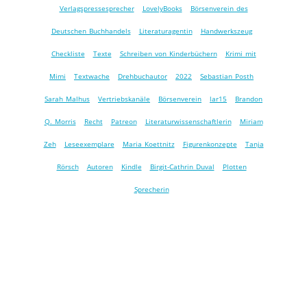
Verlagspressesprecher
LovelyBooks
Börsenverein des
Deutschen Buchhandels
Literaturagentin
Handwerkszeug
Checkliste
Texte
Schreiben von Kinderbüchern
Krimi mit
Mimi
Textwache
Drehbuchautor
2022
Sebastian Posth
Sarah Malhus
Vertriebskanäle
Börsenverein
lar15
Brandon
Q. Morris
Recht
Patreon
Literaturwissenschaftlerin
Miriam
Zeh
Leseexemplare
Maria Koettnitz
Figurenkonzepte
Tanja
Rörsch
Autoren
Kindle
Birgit-Cathrin Duval
Plotten
Sprecherin