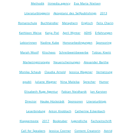
Methodik
litmedia.agency
Eva Maria Nielsen
Literaturbloggerin
Akzeptanz des Selfpublishings
2013
Romanschule
Buchhändler
Metaphern
Englisch
Felix Charin
Kathleen Weise
Katja Piel
April Wynter
ADHS
Erfahrungen
Lektorinnen
Nadine Kube
Honorarbedingungen
Sponsoring
Marah Woolf
Klischees
Schreibwettbewerbe
Tobias Kiwitt
Marketingstrategie
Neuerscheinungen
Alexander Barthe
Monika Schaub
Claudia Arnold
Jessica Wagener
Vernetzung
epubli
Juliane Wagner
Nina Maleika
Sprecher
Humor
Elisabeth Ruge Agentur
Fabian Neidhardt
Jan Karsten
Director
Hauke Hückstädt
Sponsoren
Literaturblogs
Leserbindung
Anton Knoblach
Catherine Eckenbach
Klappentexte
2017
Booktuber
Jugendliche
Fachzeitschrift
Call for Speakers
Jessica Czerner
Content Creatorin
Astrid