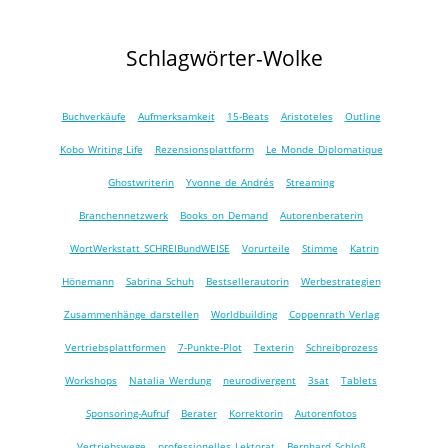
Schlagwörter-Wolke
Buchverkäufe
Aufmerksamkeit
15-Beats
Aristoteles
Outline
Kobo Writing Life
Rezensionsplattform
Le Monde Diplomatique
Ghostwriterin
Yvonne de Andrés
Streaming
Branchennetzwerk
Books on Demand
Autorenberaterin
WortWerkstatt SCHREIBundWEISE
Vorurteile
Stimme
Katrin
Hönemann
Sabrina Schuh
Bestsellerautorin
Werbestrategien
Zusammenhänge darstellen
Worldbuilding
Coppenrath Verlag
Vertriebsplattformen
7-Punkte-Plot
Texterin
Schreibprozess
Workshops
Natalia Werdung
neurodivergent
3sat
Tablets
Sponsoring-Aufruf
Berater
Korrektorin
Autorenfotos
Vertriebswege
professionelles Lektorat
Bernhard Schloß