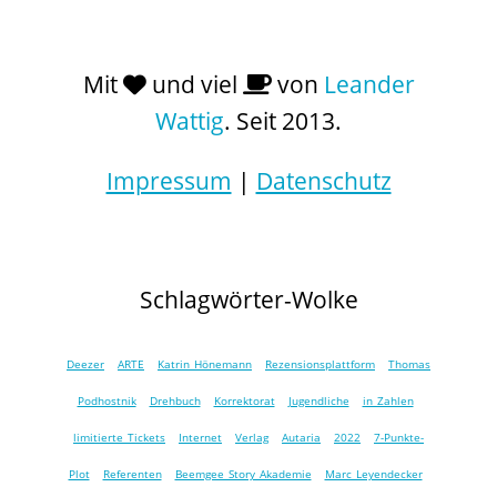
Mit
und viel
von
Leander
Wattig
. Seit 2013.
Impressum
|
Datenschutz
Schlagwörter-Wolke
Deezer
ARTE
Katrin Hönemann
Rezensionsplattform
Thomas
Podhostnik
Drehbuch
Korrektorat
Jugendliche
in Zahlen
limitierte Tickets
Internet
Verlag
Autaria
2022
7-Punkte-
Plot
Referenten
Beemgee Story Akademie
Marc Leyendecker