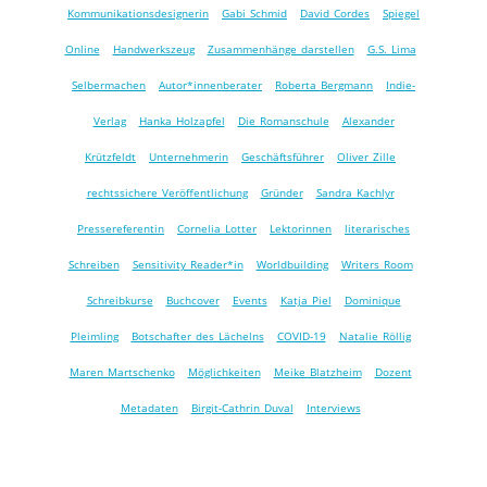
Kommunikationsdesignerin
Gabi Schmid
David Cordes
Spiegel
Online
Handwerkszeug
Zusammenhänge darstellen
G.S. Lima
Selbermachen
Autor*innenberater
Roberta Bergmann
Indie-
Verlag
Hanka Holzapfel
Die Romanschule
Alexander
Krützfeldt
Unternehmerin
Geschäftsführer
Oliver Zille
rechtssichere Veröffentlichung
Gründer
Sandra Kachlyr
Pressereferentin
Cornelia Lotter
Lektorinnen
literarisches
Schreiben
Sensitivity Reader*in
Worldbuilding
Writers Room
Schreibkurse
Buchcover
Events
Katja Piel
Dominique
Pleimling
Botschafter des Lächelns
COVID-19
Natalie Röllig
Maren Martschenko
Möglichkeiten
Meike Blatzheim
Dozent
Metadaten
Birgit-Cathrin Duval
Interviews