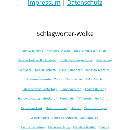
Impressum
|
Datenschutz
Schlagwörter-Wolke
auf Augenhöhe
Michaela Diesch
queere Repräsentation
Sichtbarkeit im Buchhandel
Kinder und Jugendliche
Storytelling-
Software
Denise Urbach
Nora Gomringer
Vanessa Mansini
Autorenberaterin
Tabus
Sachbücher
Anke Gasch
Literaturhaus Lettrétage
Romanautoren
Tomas Rensing
Handwerkszeug
Brotberuf
Fotografin
TV-Autorin
im Portrait
Petra van Laak
Dreamstorming
Deezer
Veranstaltungen
Leserbindung
Andreas Artmann
Stehlblueten
Fachzeitschriften
Marktforschung
Claudius Nießen
Sandra