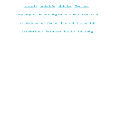
Neobooks
Friedrich Ani
Maike Frie
Algorithmus
Computerspiele
Buchmarketing-Agentur
Corona
Buchbranche
Self-Publisherin
Veranstaltung
Kreativität
Christine Rödl
Unsichtbar Verlag
Straßenpoet
Erzählen
Indie-Verlag