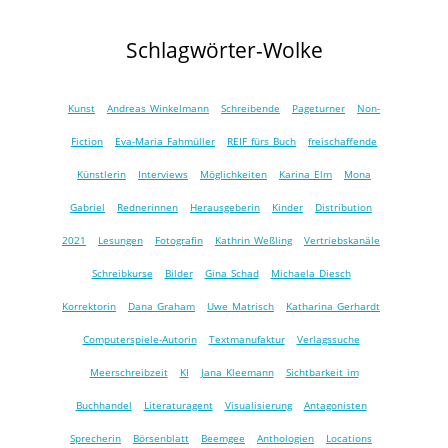
Schlagwörter-Wolke
Kunst
Andreas Winkelmann
Schreibende
Pageturner
Non-
Fiction
Eva-Maria Fahmüller
REIF fürs Buch
freischaffende
Künstlerin
Interviews
Möglichkeiten
Karina Elm
Mona
Gabriel
Rednerinnen
Herausgeberin
Kinder
Distribution
2021
Lesungen
Fotografin
Kathrin Weßling
Vertriebskanäle
Schreibkurse
Bilder
Gina Schad
Michaela Diesch
Korrektorin
Dana Graham
Uwe Matrisch
Katharina Gerhardt
Computerspiele-Autorin
Textmanufaktur
Verlagssuche
Meerschreibzeit
KI
Jana Kleemann
Sichtbarkeit im
Buchhandel
Literaturagent
Visualisierung
Antagonisten
Sprecherin
Börsenblatt
Beemgee
Anthologien
Locations