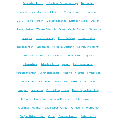
Sebastian Posth
Münchner Schreiberlinge
Bestseller
Deutsches Literaturinstitut Leipzig
Visualisierung
Erfahrungen
2015
Tanja Rörsch
Marketingkanal
Kathleen Stein
Design
Lucia Herbst
Wenke Bönisch
Queer Media Society
Natascha
Birovljev
Dreamstorming
Britta Sabbag
Francis Eden
Rezensenten
Streaming
Wilhelm Uschtrin
Sachbuchlektorat
Literaturagentur
Grit Zacharias
Podcasterin
queere
Charaktere
Arbeitsschritte
queer
Textmanufaktur
Kurzgeschichten
Vertriebskanäle
Autorin
Vielfalt
erfolgreich
Sina Kamala Kaufmann
2022
Normverträge
Sarah M.
Kempen
ab heute
Vorstellungsrunde
Dominique Pleimling
Gabriele Borgmann
Ramona Hammerl
Unterbewusstes
Alexander Haffner
Unsichtbar Verlag
Handwerk
Workshop
Selfpublisher*innen
Cover
Drehbuchautor
freier Lektor