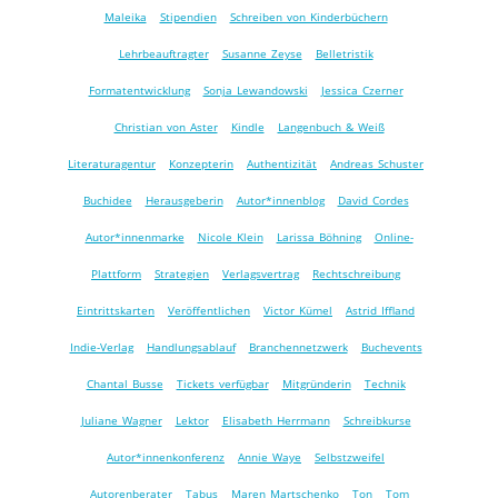
Maleika
Stipendien
Schreiben von Kinderbüchern
Lehrbeauftragter
Susanne Zeyse
Belletristik
Formatentwicklung
Sonja Lewandowski
Jessica Czerner
Christian von Aster
Kindle
Langenbuch & Weiß
Literaturagentur
Konzepterin
Authentizität
Andreas Schuster
Buchidee
Herausgeberin
Autor*innenblog
David Cordes
Autor*innenmarke
Nicole Klein
Larissa Böhning
Online-
Plattform
Strategien
Verlagsvertrag
Rechtschreibung
Eintrittskarten
Veröffentlichen
Victor Kümel
Astrid Iffland
Indie-Verlag
Handlungsablauf
Branchennetzwerk
Buchevents
Chantal Busse
Tickets verfügbar
Mitgründerin
Technik
Juliane Wagner
Lektor
Elisabeth Herrmann
Schreibkurse
Autor*innenkonferenz
Annie Waye
Selbstzweifel
Autorenberater
Tabus
Maren Martschenko
Ton
Tom