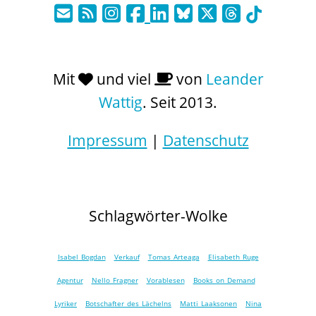
Mit
und viel
von
Leander
Wattig
. Seit 2013.
Impressum
|
Datenschutz
Schlagwörter-Wolke
Isabel Bogdan
Verkauf
Tomas Arteaga
Elisabeth Ruge
Agentur
Nello Fragner
Vorablesen
Books on Demand
Lyriker
Botschafter des Lächelns
Matti Laaksonen
Nina