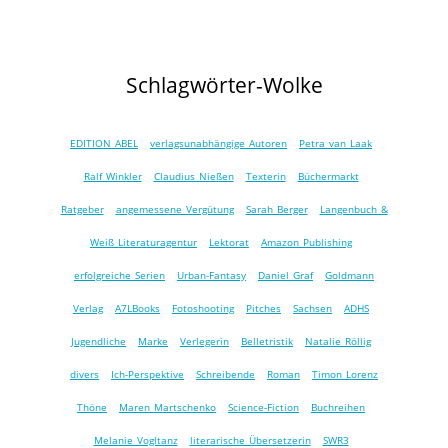
Schlagwörter-Wolke
EDITION ABEL
verlagsunabhängige Autoren
Petra van Laak
Ralf Winkler
Claudius Nießen
Texterin
Büchermarkt
Ratgeber
angemessene Vergütung
Sarah Berger
Langenbuch &
Weiß Literaturagentur
Lektorat
Amazon Publishing
erfolgreiche Serien
Urban-Fantasy
Daniel Graf
Goldmann
Verlag
A7LBooks
Fotoshooting
Pitches
Sachsen
ADHS
Jugendliche
Marke
Verlegerin
Belletristik
Natalie Röllig
divers
Ich-Perspektive
Schreibende
Roman
Timon Lorenz
Thöne
Maren Martschenko
Science-Fiction
Buchreihen
Melanie Vogltanz
literarische Übersetzerin
SWR3