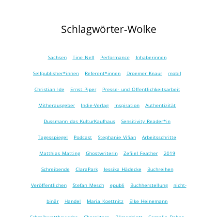
Schlagwörter-Wolke
Sachsen
Tine Nell
Performance
Inhaberinnen
Selfpublisher*innen
Referent*innen
Droemer Knaur
mobil
Christian Ide
Ernst Piper
Presse- und Öffentlichkeitsarbeit
Mitherausgeber
Indie-Verlag
Inspiration
Authentizität
Dussmann das KulturKaufhaus
Sensitivity Reader*in
Tagesspiegel
Podcast
Stephanie Vifian
Arbeitsschritte
Matthias Matting
Ghostwriterin
Zefiiel Feather
2019
Schreibende
ClaraPark
Jessika Hädecke
Buchreihen
Veröffentlichen
Stefan Mesch
epubli
Buchherstellung
nicht-
binär
Handel
Maria Koettnitz
Elke Heinemann