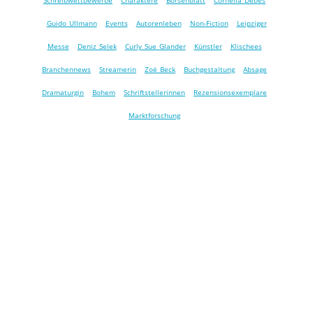
Schreibwettbewerbe
Charaktere
Börsenblatt
Cornelia Debes
Guido Ullmann
Events
Autorenleben
Non-Fiction
Leipziger
Messe
Deniz Selek
Curly Sue Glander
Künstler
Klischees
Branchennews
Streamerin
Zoë Beck
Buchgestaltung
Absage
Dramaturgin
Bohem
Schriftstellerinnen
Rezensionsexemplare
Marktforschung