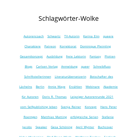
Schlagwörter-Wolke
Autorencoach
Schwartz
TV-Autorin
Karina Elm
queere
Charaktere
Patreon
Korrektorat
Dominique Pleimling
Gesamtkonzept
Ausbildung
freie Lektorin
Fantasy
Plotten
Blogs
Carlsen Verlag
Anmeldung
queer
Schreibfluss
Schriftstellerinnen
Literaturübersetzerin
Botschafter des
Lächelns
Berlin
Annie Waye
Erzählen
Webinare
Akademie
für Autoren
Doris R. Thomas
Leipziger Autorenrunde 2021
vom Selfpublishing leben
Svenja Reiner
Konzept
Hans Peter
Roentgen
Matthias Matting
erfolgreiche Serien
Stefanie
Jacobs
Speaker
Gesa Schöning
April Wynter
Buchcover