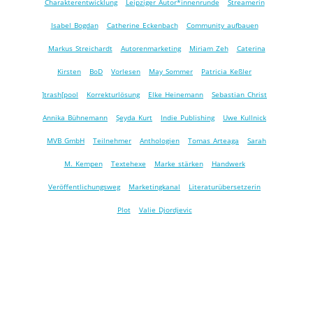
Charakterentwicklung
Leipziger Autor*innen­runde
Streamerin
Isabel Bogdan
Catherine Eckenbach
Community aufbauen
Markus Streichardt
Autorenmarketing
Miriam Zeh
Caterina
Kirsten
BoD
Vorlesen
May Sommer
Patricia Keßler
]trash[pool
Korrekturlösung
Elke Heinemann
Sebastian Christ
Annika Bühnemann
Şeyda Kurt
Indie Publishing
Uwe Kullnick
MVB GmbH
Teilnehmer
Anthologien
Tomas Arteaga
Sarah
M. Kempen
Textehexe
Marke stärken
Handwerk
Veröffentlichungsweg
Marketingkanal
Literaturübersetzerin
Plot
Valie Djordjevic