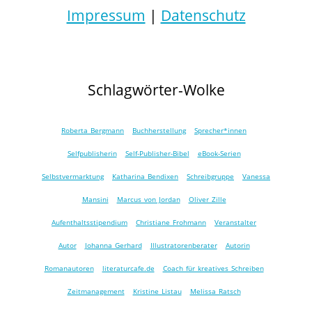
Impressum
|
Datenschutz
Schlagwörter-Wolke
Roberta Bergmann
Buchherstellung
Sprecher*innen
Selfpublisherin
Self-Publisher-Bibel
eBook-Serien
Selbstvermarktung
Katharina Bendixen
Schreibgruppe
Vanessa
Mansini
Marcus von Jordan
Oliver Zille
Aufenthaltsstipendium
Christiane Frohmann
Veranstalter
Autor
Johanna Gerhard
Illustratorenberater
Autorin
Romanautoren
literaturcafe.de
Coach für kreatives Schreiben
Zeitmanagement
Kristine Listau
Melissa Ratsch