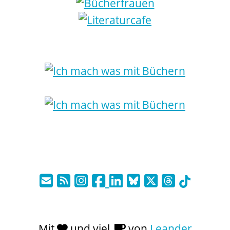
Mit
und viel
von
Leander