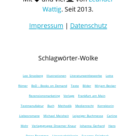
Wattig
. Seit 2013.
Impressum
|
Datenschutz
Schlagwörter-Wolke
Lee Strasberg
Illustrationen
Literaturwettbewerbe
Lotte
Römer
BoD - Books on Demand
Texte
Bilder
Mirjam Becker
Rezensionsmarketing
Verlage
Frankfurt am Main
Textmanufaktur
Buch
Methodik
Medienrecht
Korrektorin
Liebesromane
Michael Meisheit
Leipziger Buchmesse
Carline
Mohr
Verlagsgruppe Droemer Knaur
Johanna Gerhard
Hans
Peter Roentgen
Literaturkritikerin
Susanne Grünbeck