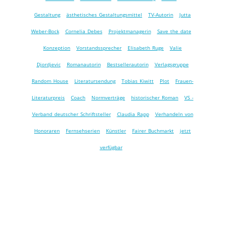
Gestaltung
ästhetisches Gestaltungsmittel
TV-Autorin
Jutta
Weber-Bock
Cornelia Debes
Projektmanagerin
Save the date
Konzeption
Vorstandssprecher
Elisabeth Ruge
Valie
Djordjevic
Romanautorin
Bestsellerautorin
Verlagsgruppe
Random House
Literatursendung
Tobias Kiwitt
Plot
Frauen-
Literaturpreis
Coach
Normverträge
historischer Roman
VS -
Verband deutscher Schriftsteller
Claudia Rapp
Verhandeln von
Honoraren
Fernsehserien
Künstler
Fairer Buchmarkt
jetzt
verfügbar