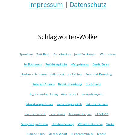
Impressum
|
Datenschutz
Schlagwörter-Wolke
Sprechen
Zoë Beck
Distribution
Jennifer Rouget
Weltenbau
in Romanen
Residenzpflicht
Webpräsenz
Deniz Selek
Andreas Artmann
mikrotext
in Zahlen
Personal Branding
Referent*innen
Rechtschreibung
Buchmarkt
Figurenentwicklung
Anja Schöpf
neurodivergent
Literaturagenturen
Verkaufsgespräch
Bettina Lausen
Fachzeitschrift
Lars Poeck
Andreas Kaspar
COVID-19
StoryDesign.Studio
Handwerkszeug
Wilhelm Uschtrin
Write
Choice Club
Marah Woolf
Buchcommunity
Kindle