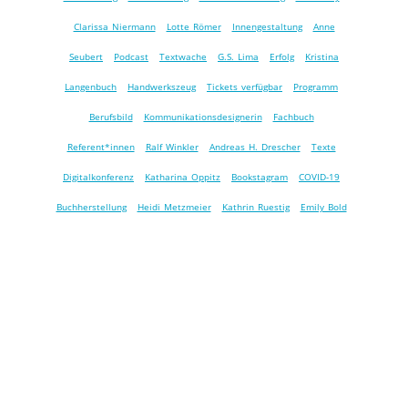
Clarissa Niermann
Lotte Römer
Innengestaltung
Anne
Seubert
Podcast
Textwache
G.S. Lima
Erfolg
Kristina
Langenbuch
Handwerkszeug
Tickets verfügbar
Programm
Berufsbild
Kommunikationsdesignerin
Fachbuch
Referent*innen
Ralf Winkler
Andreas H. Drescher
Texte
Digitalkonferenz
Katharina Oppitz
Bookstagram
COVID-19
Buchherstellung
Heidi Metzmeier
Kathrin Ruestig
Emily Bold