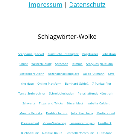
Impressum
|
Datenschutz
Schlagwörter-Wolke
Stephanie Jaeckel
Künstliche Intelligenz
Pageturner
Sebastian
Christ
Weiterbildung
Sprechen
Stimme
StoryDesign.Studio
Bestsellerautorin
Rezensionsexemplare
Guido Ullmann
Save
the date
Online-Plattform
Bernhard Schloß
7-Punkte-Plot
Tanja Steinlechner
Schreibblockaden
freischaffende Künstlerin
Schwartz
Tipps und Tricks
Börsenblatt
Isabella Caldart
Marcus Ventzke
Drehbuchautor
Julia Zieschang
Medien- und
Pressearbeit
Video-Marketing
Leseerwartungen
Feedback
Buchhaltung
Natalie Röllig
Bestsellerforschung
OutaStory