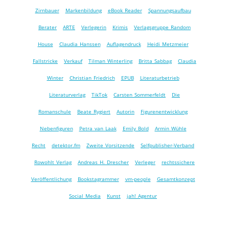
Zirnbauer
Markenbildung
eBook Reader
Spannungsaufbau
Berater
ARTE
Verlegerin
Krimis
Verlagsgruppe Random
House
Claudia Hanssen
Auflagendruck
Heidi Metzmeier
Fallstricke
Verkauf
Tilman Winterling
Britta Sabbag
Claudia
Winter
Christian Friedrich
EPUB
Literaturbetrieb
Literaturverlag
TikTok
Carsten Sommerfeldt
Die
Romanschule
Beate Rygiert
Autorin
Figurenentwicklung
Nebenfiguren
Petra van Laak
Emily Bold
Armin Wühle
Recht
detektor.fm
Zweite Vorsitzende
Selfpublisher-Verband
Rowohlt Verlag
Andreas H. Drescher
Verleger
rechtssichere
Veröffentlichung
Bookstagrammer
vm-people
Gesamtkonzept
Social Media
Kunst
jah! Agentur