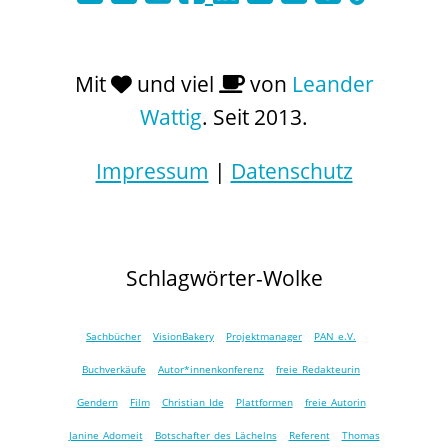
Mit
und viel
von
Leander
Wattig
. Seit 2013.
Impressum
|
Datenschutz
Schlagwörter-Wolke
Sachbücher
VisionBakery
Projektmanager
PAN e.V.
Buchverkäufe
Autor*innenkonferenz
freie Redakteurin
Gendern
Film
Christian Ide
Plattformen
freie Autorin
Janine Adomeit
Botschafter des Lächelns
Referent
Thomas