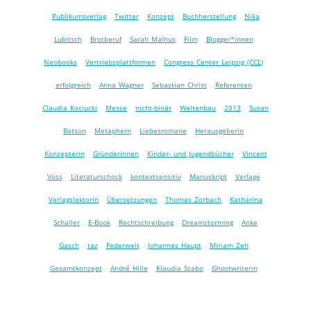
Publikumsverlag
Twitter
Konzept
Buchherstellung
Nika
Lubitsch
Brotberuf
Sarah Malhus
Film
Blogger*innen
Neobooks
Vertriebsplattformen
Congress Center Leipzig (CCL)
erfolgreich
Anna Wagner
Sebastian Christ
Referenten
Claudia Kociucki
Messe
nicht-binär
Weltenbau
2013
Susan
Batson
Metaphern
Liebesromane
Herausgeberin
Konzepterin
Gründerinnen
Kinder- und Jugendbücher
Vincent
Voss
Literaturschock
kontextsensitiv
Manuskript
Verlage
Verlagslektorin
Übersetzungen
Thomas Zorbach
Katharina
Schaller
E-Book
Rechtschreibung
Dreamstorming
Anke
Gasch
taz
Federwelt
Johannes Haupt
Miriam Zeh
Gesamtkonzept
André Hille
Klaudia Szabo
Ghostwriterin