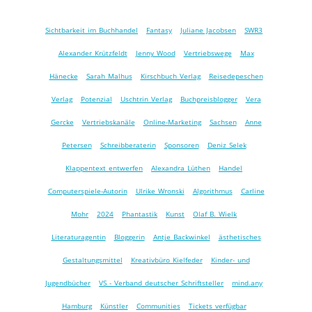
Sichtbarkeit im Buchhandel
Fantasy
Juliane Jacobsen
SWR3
Alexander Krützfeldt
Jenny Wood
Vertriebswege
Max
Hänecke
Sarah Malhus
Kirschbuch Verlag
Reisedepeschen
Verlag
Potenzial
Uschtrin Verlag
Buchpreisblogger
Vera
Gercke
Vertriebskanäle
Online-Marketing
Sachsen
Anne
Petersen
Schreibberaterin
Sponsoren
Deniz Selek
Klappentext entwerfen
Alexandra Lüthen
Handel
Computerspiele-Autorin
Ulrike Wronski
Algorithmus
Carline
Mohr
2024
Phantastik
Kunst
Olaf B. Wielk
Literaturagentin
Bloggerin
Antje Backwinkel
ästhetisches
Gestaltungsmittel
Kreativbüro Kielfeder
Kinder- und
Jugendbücher
VS - Verband deutscher Schriftsteller
mind.any
Hamburg
Künstler
Communities
Tickets verfügbar