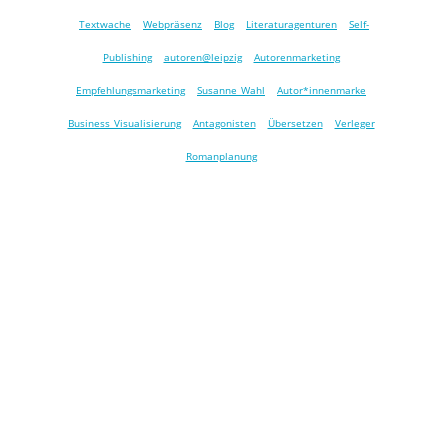
Textwache
Webpräsenz
Blog
Literaturagenturen
Self-
Publishing
autoren@leipzig
Autorenmarketing
Empfehlungsmarketing
Susanne Wahl
Autor*innenmarke
Business Visualisierung
Antagonisten
Übersetzen
Verleger
Romanplanung