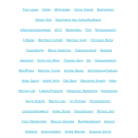
Tina Lauer
Erfolg
Mitgründer
Victor Kümel
Buchreihen
Velvet Noe
Dussmann das KulturKaufhaus
Informationsangebot
2013
Weltenbau
Film
Romanautorin
E-Books
Bernhard Schloß
Mathias Voigt
Christian Botta
Coverdesign
Maria Koettnitz
Characterwork
Ramona
Hammerl
Krimi mit Mimi
Thomas Karg
Stil
Schauspielerin
WordPress
Martina Troyer
Annika Bauer
Schreibzeug-Podcast
Anke Gasch
André Hille
Zoë Beck
Marianne Eppelt
Kobo
Writing Life
E-Book-Piraterie
Influencer Marketing
Konzeption
Sonja Knecht
Martin Lutz
im Portrait
Fernsehserien
Literaturbloggerin
Anike Dircks
Dienstleister
Miriam Zeh
Tom Oberbichler
Marcus Ventzke
Buchgestaltung
Autorin
Verband
Autorenleben
Ulrike Bremer
Susanne Zeyse