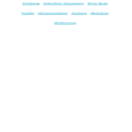
Schreibende
freiberufliche Schauspielerin
Mirjam Becker
Kontakte
Informationsanbieter
Anmeldung
eBook-Serien
Marktforschung