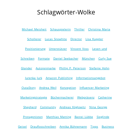
Schlagwörter-Wolke
Michael Meisheit
Schauspielerin
Thriller
Christina Maria
Schollerer
Lucas Snowhite
Director
Lisa Kuppler
Positionierung
Unterstützer
Vincent Voss
Lesen und
Schreiben
Formate
Daniel Seebacher
München
Curly Sue
Glander
Autorenmarke
Phillip P. Peterson
Stefanie Hohn
Jurenka Jurk
Amazon Publishing
Informationsangebot
OutaStory
Andrea Weil
Konzeption
Influencer Marketing
Marketingstrategie
Büchermacherei
Webpräsenz
Catherine
Shepherd
Community
Andreas Köglowitz
Nina George
Protagonisten
Matthias Matting
Bastei Lübbe
Sieglinde
Geisel
Drauflosschreiben
Annika Bühnemann
Tipps
Business