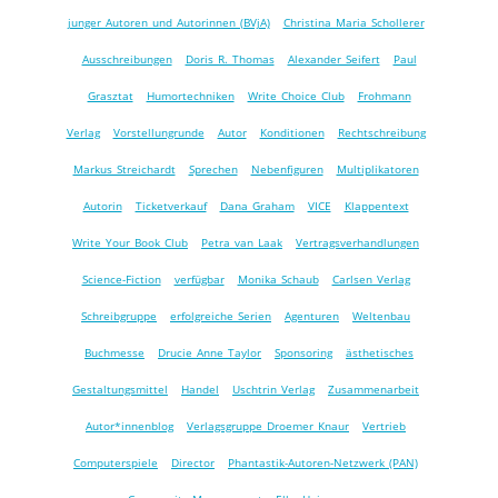
junger Autoren und Autorinnen (BVjA)
Christina Maria Schollerer
Ausschreibungen
Doris R. Thomas
Alexander Seifert
Paul
Grasztat
Humortechniken
Write Choice Club
Frohmann
Verlag
Vorstellungrunde
Autor
Konditionen
Rechtschreibung
Markus Streichardt
Sprechen
Nebenfiguren
Multiplikatoren
Autorin
Ticketverkauf
Dana Graham
VICE
Klappentext
Write Your Book Club
Petra van Laak
Vertragsverhandlungen
Science-Fiction
verfügbar
Monika Schaub
Carlsen Verlag
Schreibgruppe
erfolgreiche Serien
Agenturen
Weltenbau
Buchmesse
Drucie Anne Taylor
Sponsoring
ästhetisches
Gestaltungsmittel
Handel
Uschtrin Verlag
Zusammenarbeit
Autor*innenblog
Verlagsgruppe Droemer Knaur
Vertrieb
Computerspiele
Director
Phantastik-Autoren-Netzwerk (PAN)