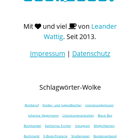
Mit
und viel
von
Leander
Wattig
. Seit 2013.
Impressum
|
Datenschutz
Schlagwörter-Wolke
Brotberuf
Kinder- und Jugendbücher
Literaturagenturen
Johanna Hegermann
Literaturveranstalter
Black Box
Buchhandel
Katharina Eichler
Instagram
Möglichkeiten
Buchmarkt
E-Book-Piraterie
Straßenpoet
Bundesverband